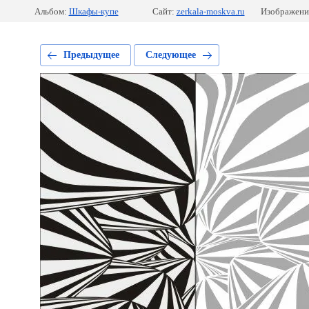
Альбом:
Шкафы-купе
Сайт:
zerkala-moskva.ru
Изображени
Предыдущее
Следующее